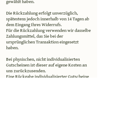
gewählt haben.
Die Rückzahlung erfolgt unverzüglich,
spätestens jedoch innerhalb von 14 Tagen ab
dem Eingang Ihres Widerrufs.
Für die Rückzahlung verwenden wir dasselbe
Zahlungsmittel, das Sie bei der
ursprünglichen Transaktion eingesetzt
haben.
Bei physischen, nicht individualisierten
Gutscheinen ist dieser auf eigene Kosten an
uns zurückzusenden.
Eine Rückgabe individualisierter Gutscheine
ist ausgeschlossen.
4. Muster-Widerrufsformular
Wenn Sie den Vertrag widerrufen wollen,
füllen Sie bitte dieses Formular aus und
senden Sie es zurück an:
MMHistory – Michael Mezger
Obere Straße 2B